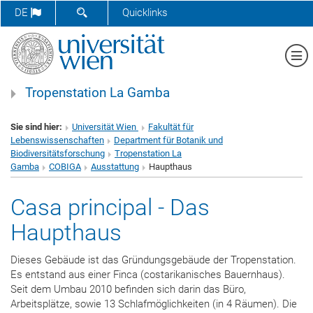
SUCHFORMULAR ÖFFNEN
DE
Quicklinks
Me
Tropenstation La Gamba
Sie sind hier:
Universität Wien
Fakultät für
Lebenswissenschaften
Department für Botanik und
Biodiversitätsforschung
Tropenstation La
Gamba
COBIGA
Ausstattung
Haupthaus
Casa principal - Das
Haupthaus
Dieses Gebäude ist das Gründungsgebäude der Tropenstation.
Es entstand aus einer Finca (costarikanisches Bauernhaus).
Seit dem Umbau 2010 befinden sich darin das Büro,
Arbeitsplätze, sowie 13 Schlafmöglichkeiten (in 4 Räumen). Die