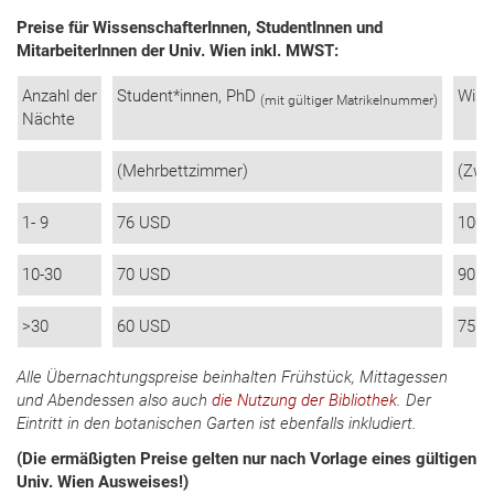
Preise für WissenschafterInnen, StudentInnen und
MitarbeiterInnen der Univ. Wien inkl. MWST:
Anzahl der
Student*innen, PhD
Wiss
(mit gültiger Matrikelnummer)
Nächte
(Mehrbettzimmer)
(Zwe
1- 9
76 USD
100 
10-30
70 USD
90 U
>30
60 USD
75 U
Alle Übernachtungspreise beinhalten Frühstück, Mittagessen
und Abendessen also auch
die Nutzung der Bibliothek
. Der
Eintritt in den botanischen Garten ist ebenfalls inkludiert.
(Die ermäßigten Preise gelten nur nach Vorlage eines gültigen
Univ. Wien Ausweises!)