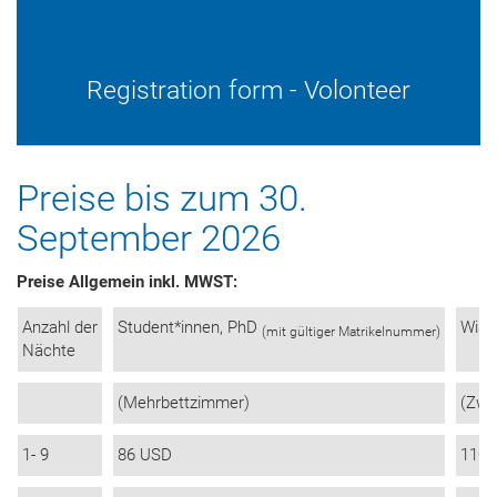
Registration form - Volonteer
Preise bis zum 30.
September 2026
Preise Allgemein inkl. MWST:
Anzahl der
Student*innen, PhD
Wiss
(mit gültiger Matrikelnummer)
Nächte
(Mehrbettzimmer)
(Zwe
1- 9
86 USD
110 