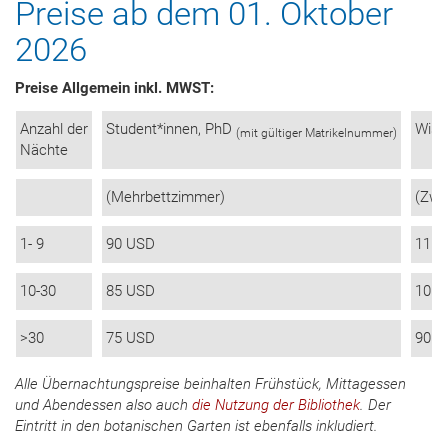
Preise ab dem 01. Oktober
2026
Preise Allgemein inkl. MWST:
Anzahl der
Student*innen, PhD
Wiss
(mit gültiger Matrikelnummer)
Nächte
(Mehrbettzimmer)
(Zwe
1- 9
90 USD
115 
10-30
85 USD
105 
>30
75 USD
90 U
Alle Übernachtungspreise beinhalten Frühstück, Mittagessen
und Abendessen also auch
die Nutzung der Bibliothek
. Der
Eintritt in den botanischen Garten ist ebenfalls inkludiert.