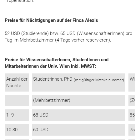
Tropenstation.
Preise für Nächtigungen auf der Finca Alexis
52 USD (Studierende) bzw. 65 USD (WissenschaftlerInnen) pro
Tag im Mehrbettzimmer (4 Tage vorher reservieren).
Preise für WissenschafterInnen, StudentInnen und
MitarbeiterInnen der Univ. Wien inkl. MWST:
Anzahl der
Student*innen, PhD
Wiss
(mit gültiger Matrikelnummer)
Nächte
(Mehrbettzimmer)
(Zwe
1- 9
68 USD
85 U
10-30
60 USD
75 U