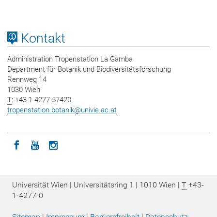
Kontakt
Administration Tropenstation La Gamba
Department für Botanik und Biodiversitätsforschung
Rennweg 14
1030 Wien
T
: +43-1-4277-57420
tropenstation.botanik
@
univie.ac.at
Icon facebook
Icon youtube
Icon instagram
Universität Wien | Universitätsring 1 | 1010 Wien |
T
+43-
1-4277-0
Sitemap
|
Impressum
|
Barrierefreiheit
|
Datenschutz­