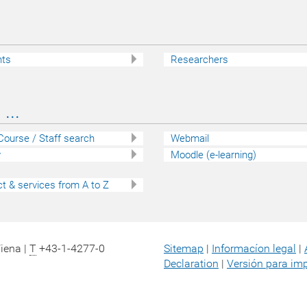
nts
Researchers
...
 Course / Staff search
Webmail
y
Moodle (e-learning)
t & services from A to Z
Viena |
T
+43-1-4277-0
Sitemap
|
Informacíon legal
|
Declaration
|
Versión para imp