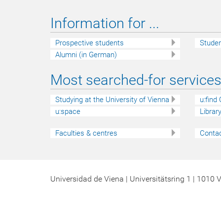
Information for ...
Prospective students
Stude
Alumni (in German)
Most searched-for services 
Studying at the University of Vienna
u:find
u:space
Librar
Faculties & centres
Contac
Universidad de Viena | Universitätsring 1 | 1010 