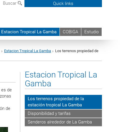
Buscar
Quick links
Estacion Tropical La Gamba
COBIGA
Estudio
Estacion Tropical La Gamba
Los terrenos propiedad de
Estacion Tropical La
Gamba
 es de
 zonas
Los terrenos propiedad de la
estación tropical La Gamba
ión de
Disponibilidad y tarifas
Senderos alrededor de La Gamba